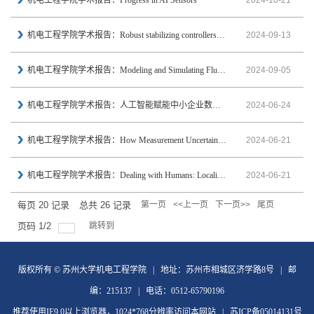
机电工程学院学术报告：Progress in AI Sensors
2024-10-21
机电工程学院学术报告：Robust stabilizing controllers for systems via a time-delay approach
2024-09-13
机电工程学院学术报告：Modeling and Simulating Fluid-Structure-Interaction Problems
2024-09-05
机电工程学院学术报告：人工智能赋能中小企业数字化转型路径
2024-06-24
机电工程学院学术报告：How Measurement Uncertainties Impact on Localisation and Control Problems of R...
2024-06-21
机电工程学院学术报告：Dealing with Humans: Localization, Planning and Control for Service Robots
2024-06-21
每页
20
记录
总共
26
记录
第一页
<<上一页
下一页>>
尾页
页码
1
/
2
跳转到
版权所有 © 苏州大学机电工程学院 | 地址：苏州市相城区济学路8号 | 邮
编：215137 | 电话：0512-65790196
推荐使用IE9.0以上浏览器，1024*768分辨率访问本网站 | 苏ICP备05014131号