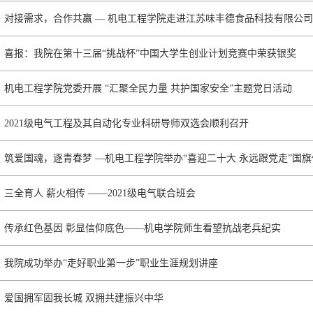
对接需求，合作共赢 — 机电工程学院走进江苏味丰德食品科技有限公
喜报：我院在第十三届“挑战杯”中国大学生创业计划竞赛中荣获银奖
机电工程学院党委开展 “汇聚全民力量 共护国家安全”主题党日活动
2021级电气工程及其自动化专业科研导师双选会顺利召开
筑爱国魂，逐青春梦 —机电工程学院举办“喜迎二十大 永远跟党走”国
三全育人 薪火相传 ——2021级电气联合班会
传承红色基因 彰显信仰底色——机电学院师生看望抗战老兵纪实
我院成功举办“走好职业第一步”职业生涯规划讲座
爱国拥军固我长城 双拥共建振兴中华