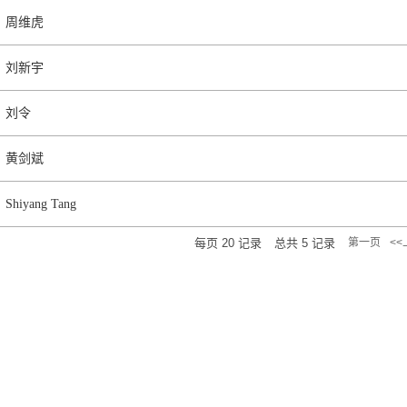
周维虎
刘新宇
刘令
黄剑斌
Shiyang Tang
每页
20
记录
总共
5
记录
第一页
<