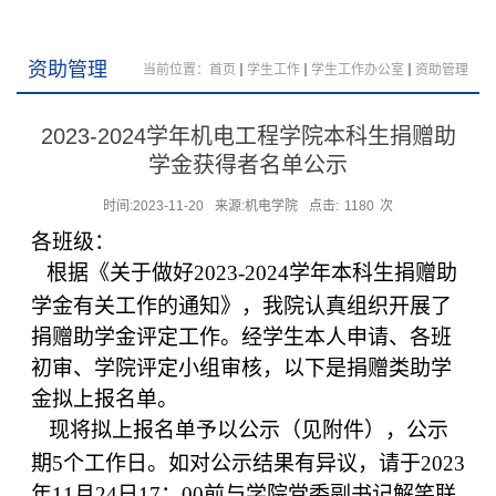
资助管理
当前位置：
首页
学生工作
学生工作办公室
资助管理
2023-2024学年机电工程学院本科生捐赠助
学金获得者名单公示
时间:2023-11-20
来源:机电学院
点击:
1180
次
各班级：
根据《关于做好
2023-2024
学年本科生捐赠助
学金有关工作的通知》，我院认真组织开展了
捐赠助学金评定工作。经学生本人申请、各班
初审、学院评定小组审核，以下是捐赠类助学
金拟上报名单。
现将拟上报名单予以公示（见附件），公示
期
5
个工作日。如对公示结果有异议，请于
2023
年
11
月
24
日
17
：
00
前与学院党委副书记解笑联