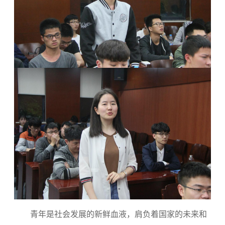
青年是社会发展的新鲜血液，肩负着国家的未来和