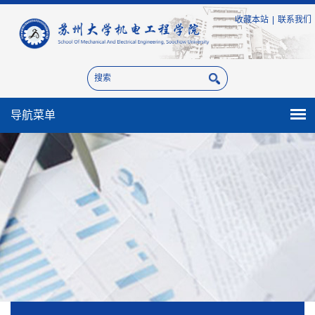
收藏本站
|
联系我们
导航菜单