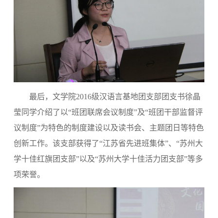
最后，
文学院
2016
级
汉语言基地团支部
团支书
徐晶
莹同学
介绍了以
“班团联席会议制度”及“班团干部监督评
议制度”为特色的制度建设以及读书会、主题团日等特色
创新工作。该支部获得了“江苏省先进班集体”、“苏州大
学十佳红旗团支部”以及“苏州大学十佳活力团支部”等多
项荣誉。