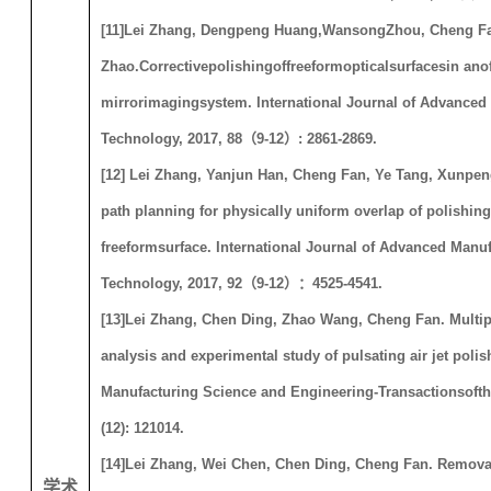
[11]
Lei Zhang, Dengpeng Huang,Wansong
Zhou, Cheng Fa
Zhao
.
Correctivepolishingoffreeformopticalsurfacesin anof
mirrorimagingsystem
. International Journal of Advanced
Technology, 2017, 88
（
9-12
）
: 2861-2869.
[12] Lei Zhang, Yanjun Han, Cheng Fan, Ye Tang, Xunpen
path planning for physically uniform overlap of polishin
freeformsurface. International Journal of Advanced Manu
Technology, 2017, 92
（
9-12
）：
4525-4541.
[13]
Lei Zhang, Chen Ding, Zhao Wang, Cheng Fan. Multiph
analysis and experimental study of pulsating air jet polis
Manufacturing Science and Engineering
-Transactionsoft
(12): 121014.
[14]
Lei Zhang, Wei Chen, Chen Ding, Cheng Fan. Remov
学术