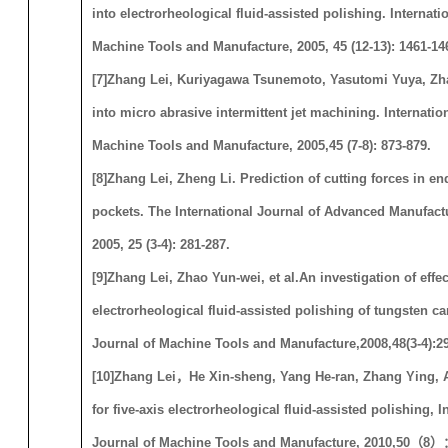
into electrorheological fluid-assisted polishing. Internati
Machine Tools and Manufacture, 2005, 45 (12-13): 1461-14
[
7
]
Zhang Lei, Kuriyagawa Tsunemoto, Yasutomi Yuya, Zhao
into micro abrasive intermittent jet machining. Internatio
Machine Tools and Manufacture, 2005,45 (7-8): 873-879.
[
8
]
Zhang Lei, Zheng Li. Prediction of cutting forces in en
pockets. The International Journal of Advanced Manufact
2005, 25 (3-4): 281-287.
[
9
]
Zhang Lei, Zhao Yun-wei, et al.
An investigation of effec
electrorheological fluid-assisted polishing of tungsten ca
Journal of Machine Tools and Manufacture,
2008,
48(3-4):2
[
10
]
Zhang Lei
，
He Xin-sheng, Yang He-ran, Zhang Ying, A
for five-axis electrorheological fluid-assisted polishing, I
Journal of Machine Tools and Manufacture, 2010,
50
（
8
）