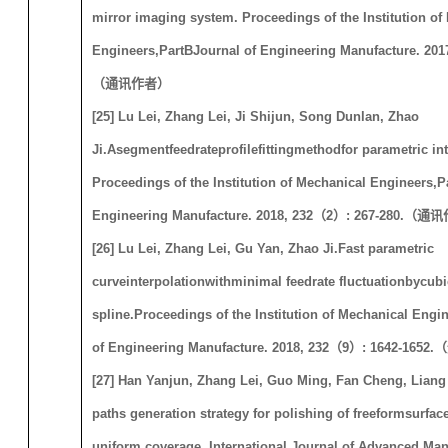
mirror imaging system
.
Proceedings of the Institution of
Engineers,
Part
B
J
ournal of Engineering Manufacture. 2017,
（通讯作者）
[25] Lu Lei, Zhang Lei, Ji Shijun, Song Dunlan, Zhao
Ji.
Asegment
f
eedrateprofilefitting
methodfor parametric int
Proceedings of the Institution of Mechanical Engineers,
P
Engineering Manufacture. 2018, 232
（
2
）
: 267-280.
（通讯
[26] Lu Lei, Zhang Lei, Gu Yan, Zhao Ji.
Fast parametric
curveinterpolation
withminimal feedrate fluctuationby
cubi
spline
.
Proceedings of the Institution of Mechanical Engin
of Engineering Manufacture. 2018, 232
（
9
）
: 1642-1652.
（
[27] Han Yanjun, Zhang Lei, Guo Ming, Fan Cheng, Liang
paths generation strategy for polishing of freeformsurfac
uniform coverage. International Journal of Advanced Man