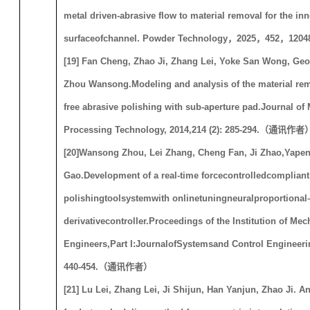
metal driven-abrasive flow to material removal for the inn
surfaceofchannel. Powder Technology
，
2025
，
452
，
1204
[
19
]
Fan Cheng, Zhao Ji, Zhang Lei, Yoke San Wong, Ge
Zhou Wansong.
Modeling and analysis of the material rem
free abrasive polishing with sub-aperture pad
.
Journal of 
Processing Tech
nology,
2014
,
214 (2)
:
285-294
.
（通讯作者
[20]
Wansong Zhou, Lei Zhang, Cheng Fan, Ji Zhao
,
Yape
Gao
.
Development of a real-time force
controlled
compliant
polishingtool
systemwith onlinetuningneural
proportional
derivative
controller
.
Proceedings of the Institution of Mec
Engineers,
Part I:
J
ournalof
Systemsand Control Engineeri
440-454.
（通讯作者）
[21] Lu Lei, Zhang Lei, Ji Shijun, Han Yanjun, Zhao Ji. An 