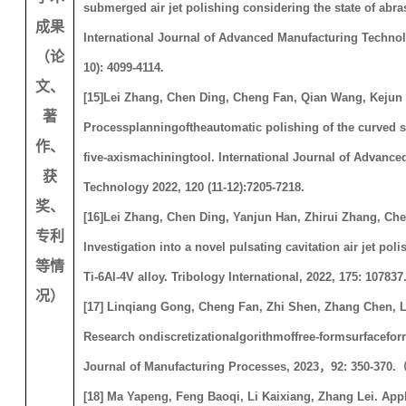
submerged air jet polishing considering the state of abras
成果
International Journal of Advanced Manufacturing Technolo
（论
10): 4099-4114.
文、
[15]
Lei Zhang, Chen Ding, Cheng Fan, Qian Wang, Kejun
著
Processplanningoftheautomatic polishing of the curved s
作、
five-axismachiningtool. International Journal of Advanc
获
Technology 2022, 120 (11-12):7205-7218.
奖、
[16]
Lei Zhang, Chen Ding, Yanjun Han, Zhirui Zhang, Ch
专利
Investigation into a novel pulsating cavitation air jet pol
等情
Ti-6Al-4V alloy. Tribology International, 2022, 175: 107837
况）
[17] Linqiang Gong, Cheng Fan, Zhi Shen, Zhang Chen, L
Research ondiscretizationalgorithmoffree-formsurfaceforr
Journal of Manufacturing Processes, 2023
，
92: 350-370.
[18] Ma Yapeng, Feng Baoqi, Li Kaixiang, Zhang Lei. Appli