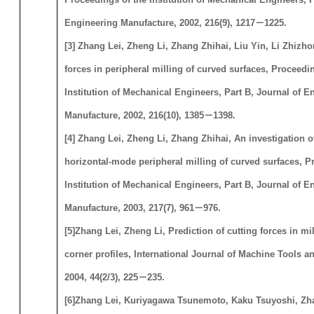
Engineering Manufacture, 2002, 216(9), 1217
－
1225.
[
3
] Zhang Lei, Zheng Li, Zhang Zhihai, Liu Yin, Li Zhizho
forces in peripheral milling of curved surfaces, Proceedi
Institution of Mechanical Engineers, Part B, Journal of E
Manufacture, 2002, 216(10), 1385
－
1398.
[
4
] Zhang Lei, Zheng Li, Zhang Zhihai, An investigation of
horizontal-mode peripheral milling of curved surfaces, P
Institution of Mechanical Engineers, Part B, Journal of E
Manufacture, 2003, 217(7), 961
－
976.
[
5
]
Zhang Lei, Zheng Li, Prediction of cutting forces in mil
corner profiles, International Journal of Machine Tools a
2004, 44(2/3), 225
－
235.
[
6
]
Zhang Lei, Kuriyagawa Tsunemoto, Kaku Tsuyoshi, Zhao