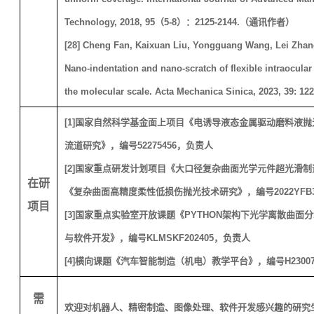
Technology, 2018, 95
（
5-8
）：
2125-2144.
（通讯作者）
[
28
] Cheng Fan, Kaixuan Liu, Yongguang Wang, Lei Zhan
Nano-indentation and nano-scratch of flexible intraocular 
the molecular scale. Acta Mechanica Sinica, 2023, 39: 122
[1]
国家自然科学基金面上项目《电诱导液态金属驱动磨料液抛
流道研究》，编号
52275456
，负责人
[2]
国家重点研发计划项目《大口径复杂曲面光学元件超光滑制
在研
《复杂曲面高精度柔性低损伤抛光技术研究》，编号
2022YFB
项目
[3]
国家重点实验室开放课题《
PYTHON
架构下光学离散曲面分
与软件开发》，编号
KLMSKF202405
，负责人
[4]
横向课题《汽车智能制造（机电）教学平台》，编号
H2300
需
欢迎对机器人、精密制造、图像处理、软件开发感兴趣的研究