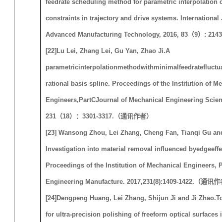
feedrate scheduling method for parametric interpolation 
constraints in trajectory and drive systems. International
Advanced Manufacturing Technology, 2016, 83
（
9
）
: 2143
[22]Lu Lei, Zhang Lei, Gu Yan, Zhao Ji.
A
parametricinterpolationmethod
withminimalfeedratefluctu
rational basis spline
.
Proceedings of the Institution of M
Engineers,
Part
C
J
ournal of Mechanical Engineering Scien
231
（
18
）：
3301-3317.
（通讯作者）
[
23
] Wansong Zhou, Lei Zhang, Cheng Fan, Tianqi Gu and
Investigation into material removal influenced byedgeeffe
Proceedings of the Institution of Mechanical Engineers, P
Engineering Manufacture
.
201
7,
231(8):1409-1422.
（通讯作
[24]
Dengpeng Huang, Lei Zhang
,
Shijun Ji and Ji Zhao
.
T
for ultra-precision polishing of freeform optical surfaces i