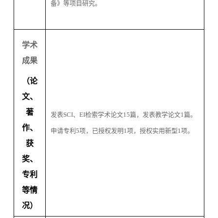
备》等项目研究。
学术
成果
（论
文、
著
发表
SCI
、
EI
检索
学术论文
15
篇
，发表教学论文
1
篇。
作、
申请专利
5
项，
已授权发明
1
项，授权实用新型
1
项。
获
奖、
专利
等情
况）