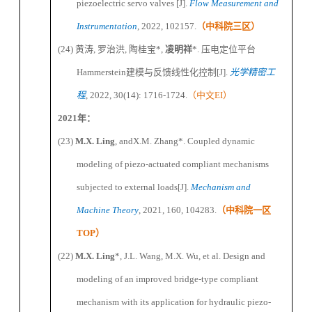
piezoelectric servo valves [J].
Flow Measurement and
Instrumentation
, 2022, 102157.
（
中科院三区
）
(24)
黄涛
,
罗治洪
,
陶桂宝
*,
凌明祥
*.
压电定位平台
Hammerstein
建模与反馈线性化控制
[J].
光学精密工
程
, 2022, 30(14): 1716-1724.
（中文
EI
）
2021
年：
(23)
M
.X.
Ling
,
and
X.M.
Zhang
*
. Coupled dynamic
modeling of piezo-actuated compliant mechanisms
subjected to external loads
[J].
Mechanism and
Machine Theory
, 2021, 160
,
104283.
（
中科院一区
TOP
）
(22)
M
.X.
Ling
*
,
J.L.
Wang,
M.X.
Wu, et al. Design and
modeling of an improved bridge-type compliant
mechanism with its application for hydraulic piezo-