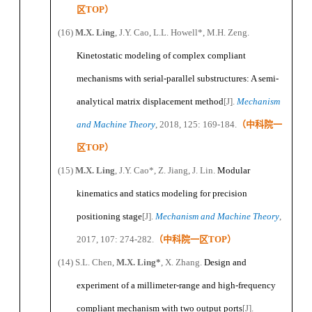
区
TOP
）
(16)
M
.X.
Ling
, J
.Y.
Cao, L
.
L
.
Howell
*
, M
.H.
Zeng.
Kinetostatic modeling of complex compliant
mechanisms with serial-parallel substructures: A semi-
analytical matrix displacement method
[J]
.
Mechanism
and Machine Theory
, 2018, 125
:
169-184.
（
中科院一
区
TOP
）
(15)
M
.X.
Ling
, J
.Y.
Cao
*
, Z
.
Jiang, J
.
Lin.
Modular
kinematics and statics modeling for precision
positioning stage
[J]
.
Mechanism and Machine Theory
,
2017, 107
:
274-282.
（
中科院一区
TOP
）
(14)
S
.L.
Chen,
M
.X.
Ling
*
, X
.
Zhang.
Design and
experiment of a millimeter-range and high-frequency
compliant mechanism with two output ports
[J]
.