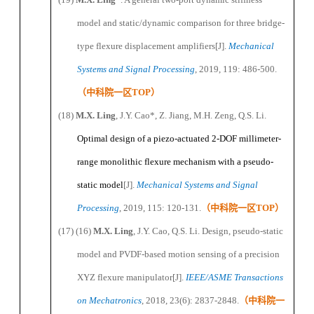
model and static/dynamic comparison for three bridge-
type flexure displacement amplifiers
[J]
.
Mechanical
Systems and Signal Processing
, 2019, 119: 486-500.
（
中科院一区
TOP
）
(18)
M
.X.
Ling
, J
.Y.
Cao
*
, Z
.
Jiang, M
.H.
Zeng, Q
.S.
Li.
Optimal design of a piezo-actuated 2-DOF millimeter-
range monolithic flexure mechanism with a pseudo-
static model
[J]
.
Mechanical Systems and Signal
Processing
, 2019, 115
:
120-131.
（
中科院一区
TOP
）
(17) (16)
M
.X.
Ling
, J
.Y.
Cao, Q
.S.
Li. Design, pseudo-static
model and PVDF-based motion sensing of a precision
XYZ flexure manipulator
[J].
IEEE/ASME Transactions
on Mechatronics
, 2018, 23(6): 2837-2848.
（
中科院一