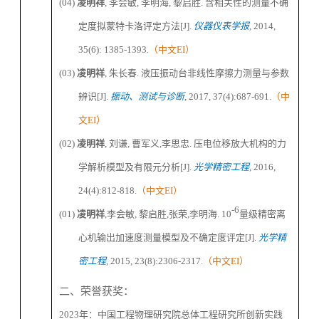
(04)
凌明祥
,
李会敏
,
李明海
,
黎启胜
.
含相关性的测量不确
定度拟蒙特卡洛评定方法
[J].
仪器仪表学报
, 2014,
35(6): 1385-1393.
（中文
EI
）
(03)
凌明祥
,
朱长春
.
液压振动台非线性摩擦力测量与参数
辨识
[J].
振动、测试与诊断
, 2017, 37(4):687-691.
（中
文
EI
）
(02)
凌明祥
,
刘谦
,
曹军义
,
李思忠
.
压电位移放大机构的力
学解析模型及有限元分析
[J].
光学精密工程
, 2016,
24(4):812-818.
（中文
EI
）
-6
(01)
凌明祥
,
李会敏
,
黎启胜
,
张荣
,
李明海
. 10
量级精密离
心机输出加速度测量模型及不确定度评定
[J].
光学精
密工程
, 2015, 23(8):2306-2317.
（中文
EI
）
二、荣誉获奖：
202
3
年
：中国工程物理研究院总体工程研究所创新实践