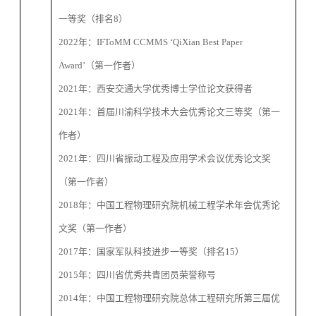
一等奖（
排名
8
）
2022
年
：
IFToMM CCMMS ‘QiXian Best Paper
Award’
（第一作者）
2021
年
：西安交通大学优秀博士学位论文获得者
2021
年
：首届川渝科学技术大会优秀论文三等奖（第一
作者）
2021
年
：四川省振动工程及应用学术会议优秀论文奖
（第一作者）
2018
年
：
中国工程物理研究院机械工程学术年会优秀论
文奖
（第一作者）
2017
年
：
国家军队科技进步一等奖（排名
15
）
2015
年
：
四川省优秀共青团员荣誉称号
2014
年
：
中国工程物理研究院
总体工程研究所第三届优