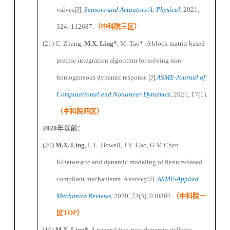
valves
[J].
Sensors and Actuators A: Physical
, 2021,
324: 112687.
（
中科院三区
）
(21)
C. Zhang
,
M
.X.
Ling
*
,
M. Tao
*
.
A block matrix based
precise integration algorithm for solving non-
homogeneous dynamic response
[J]
.
ASME-Journal of
Computational and Nonlinear Dynamics
, 20
21, 17(1)
.
（
中科院四区
）
2020
年以前：
(20)
M.X. Ling
, L.L. Howell, J.Y
.
Cao, G.M.Chen.
Kinetostatic and
d
ynamic
m
odeling of
f
lexure-based
c
ompliant
m
echanisms: A
s
urvey
[J].
ASME-
Applied
Mechanics Reviews
, 2020, 72(3), 030802.
（
中科院一
区
TOP
）
(19)
M
.X.
Ling
*
. A general two-port dynamic stiffness