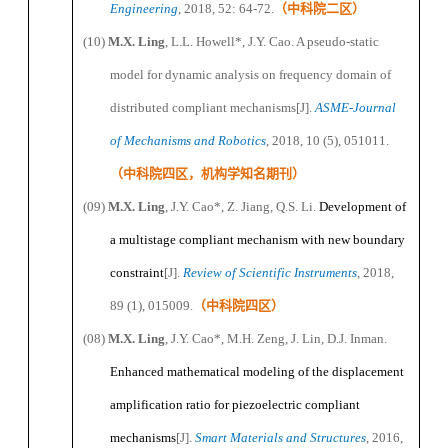
Engineering
, 201
8
, 52: 64-72.
（
中科院二区
）
(10)
M
.X.
Ling
, L
.L.
Howell
*
, J
.Y.
Cao. A pseudo-static
model for dynamic analysis on frequency domain of
distributed compliant mechanisms
[J]
.
ASME
-
Journal
of Mechanisms and Robotics
, 2018, 10 (5), 051011.
（
中科院四区，机构学知名期刊
）
(09)
M
.X.
Ling
, J
.Y.
Cao
*
, Z
.
Jiang, Q
.S.
Li.
Development of
a multistage compliant mechanism with new boundary
constraint
[J]
.
Review of Scientific Instruments
, 2018,
89 (1), 015009.
（
中科院四区
）
(08)
M
.X.
Ling
, J
.Y.
Cao
*
, M
.H.
Zeng, J
.
Lin, D
.
J
.
Inman.
Enhanced mathematical modeling of the displacement
amplification ratio for piezoelectric compliant
mechanisms
[J]
.
Smart Materials and Structures
, 2016,