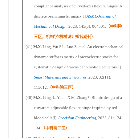
c
ompliance
a
nalyses of
c
urved-
a
xis
f
lexure
h
inges: A
d
iscrete
b
eam
t
ransfer
m
atrix[J].
ASME-
Journal of
Mechanical Design
, 2023, 145(6): 064501.
（
中科院
三区，机构学
/
机械设计知名期刊
）
(41)
M.X. Ling
, Wu S
L
, Luo Z, et al. An electromechanical
dynamic stiffness matrix of piezoelectric stacks for
systematic design of micro/nano motion actuators[J].
Smart Materials and Structures
, 2023, 32(11):
115012.
（
中科院三区
）
(40)
M.X. Ling
, L
.
Yuan,
X.M.
Zhang
*
. Bionic design of a
curvature-adjustable flexure hinge inspired by red
blood cells[J].
Precision Engineering
, 2023, 81: 124-
134.
（
中科院二区
）