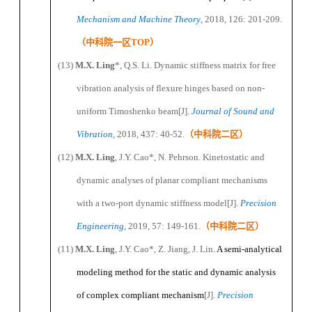
Mechanism and Machine Theory
, 2018, 126
:
201-209.
（
中科院一区
TOP
）
(13)
M
.X.
Ling
*
, Q
.S.
Li. Dynamic stiffness matrix for free
vibration analysis of flexure hinges based on non-
uniform Timoshenko beam
[J]
.
Journal of Sound and
Vibration
, 2018, 437: 40-52
.
（
中科院二区
）
(12)
M
.X.
Ling
, J
.Y.
Cao
*
, N
.
Pehrson. Kinetostatic and
dynamic analyses of
planar
compliant mechanisms
with a two-port dynamic stiffness model
[J]
.
Precision
Engineering
, 2019, 57: 149-161.
（
中科院二区
）
(11)
M
.X.
Ling
, J
.Y.
Cao
*
, Z
.
Jiang, J
.
Lin.
A semi-analytical
modeling method for the static and dynamic analysis
of complex compliant mechanism
[J]
.
Precision