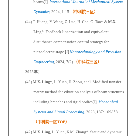
beam
s
[J].
International Journal of Mechanical System
Dynamics
, 202
4
,
1-15
.
（
中科院三区
）
(44) T.
Huang,
Y.
Wang,
Z.
Luo,
H.
Cao,
G.
Tao
*
&
M.X.
Ling
*
. Feedback linearization and equivalent-
disturbance compensation control strategy for
piezoelectric stage
[J]
.
Nanotechnology and Precision
Engineering
,
2024,
7(2).
（
中科院三区
）
2023
年：
(43)
M.X. Ling
*
,
L.
Yuan,
H.
Zhou, et al. Modified transfer
matrix method for vibration analysis of beam structures
including branches and rigid bodies[J].
Mechanical
Systems and Signal Processing
, 2023, 187: 109858.
（
中科院一区
TOP
）
(42)
M.X. Ling
, L
.
Yuan,
X.M.
Zhang
*
. Static and
d
ynamic