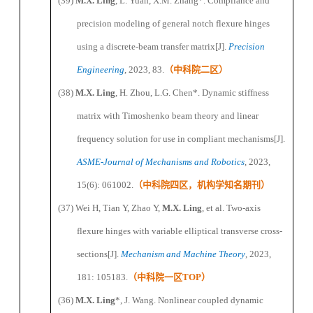
(39)
M.X. Ling
, L
.
Yuan,
X.M.
Zhang
*
.
Compliance and
precision modeling of general notch flexure hinges
using a discrete-beam transfer matrix
[J].
Precision
Engineering
, 2023, 8
3
.
（
中科院二区
）
(38)
M.X. Ling
,
H.
Zhou,
L.G.
Chen
*
. Dynamic stiffness
matrix with Timoshenko beam theory and linear
frequency solution for use in compliant mechanisms[J].
ASME-
Journal of Mechanisms and Robotics
, 2023,
15(6): 061002.
（
中科院四区，机构学知名期刊
）
(37)
Wei H, Tian Y, Zhao Y,
M.X. Ling
, et al
. Two-axis
flexure hinges with variable elliptical transverse cross-
sections[J].
Mechanism and Machine Theory
, 2023,
181: 105183.
（
中科院一区
TOP
）
(36)
M.X. Ling
*
,
J.
Wang. Nonlinear coupled dynamic