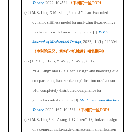
Theory
, 202
2,
104581.
（
中科院一区
TOP
）
(30)
M
.X.
Ling
,
X.M.
Zhang
*
and J.Y. Cao
. Extended
d
ynamic
s
tiffness
m
odel for
a
nalyzing
f
lexure-
h
inge
m
echanisms
w
ith
l
umped
c
ompliance
[J]
.
ASME-
Journal of Mechanical Design
, 2022,
144
(1)
,
013304
.
（
中科院三区，机构学
/
机械设计知名期刊
）
(29)
H.Y. Li, F. Guo, Y. Wang, Z. Wang, C. Li,
M
.X.
Ling
*
and G.B. Hao
*
. Design and modeling of a
compact compliant stroke amplification mechanism
with completely distributed compliance for
groundmounted actuators [J].
Mechanism and Machine
Theory
, 2022, 167, 104566.
（
中科院一区
TOP
）
(28)
M
.X.
Ling
*
, C. Zhang, L.G. Chen
*
. Optimized design
of a compact multi-stage displacement amplification