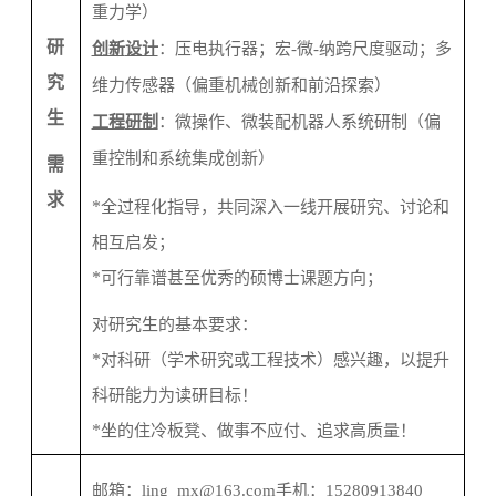
重力学）
研
创新
设计
：
压电执行器；宏
-
微
-
纳跨尺度驱动；多
究
维力传感器（
偏重机械创新和
前沿探索）
生
工程
研制
：
微操作、微装配
机器人系统
研制（偏
重控制和系统集成创新）
需
求
*
全过程化指导，共同深入一线开展研究、讨论和
相互启发；
*
可行靠谱甚至优秀的硕博士课题方向；
对研究生的基本要求：
*
对科研（学术研究或工程技术）感兴趣，以提升
科研能力为读研目标！
*
坐的住冷板凳、做事不应付、追求高质量！
邮箱：
ling_mx@163.com
手机：
15280913840