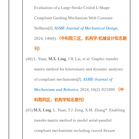
Evaluation of a Large-Stroke Coiled L-Shape
Compliant Guiding Mechanism With Constant
Stiffness
[J].
ASME-J
ournal of Mechanical Design
,
2024, 146(6).
（
中科院三区，机构学
/
机械设计知名期
刊
）
(46)
L.
Yuan,
M.X. Ling
,
J.H.
Lai, et al. Graphic transfer
matrix method for kinetostatic and dynamic analyses
of compliant mechanisms[J].
ASME-Journal of
Mechanisms and Robotics
, 2024, 16(2): 021009
.
（
中
科院四区，机构学知名期刊
）
(45)
M.X. Ling
, L
.
Yuan,
T.J. Zeng,
X.M.
Zhang
*
.
Enabling
transfer matrix
method to
model serial-parallel
compliant
mechanisms
including curved flexure