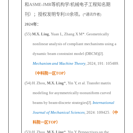
和
ASME-JMR
等机构学
/
机械电子工程
知名
期
刊）；授权发明专利
1
0
余项。
(*
通讯作者
)
2024
年：
(55)
M.X. Ling
, Yuan L, Zhang X
M
*
. Geometrically
nonlinear analysis of compliant mechanisms using a
dynamic beam constraint model (DBCM)
[J].
Mechanism and Machine Theory
, 2024, 191: 105489.
（
中科院一区
TOP
）
(54) H.
Zhou,
M.X. Ling
*
, Yin Y, et al. Transfer matrix
modeling for asymmetrically-nonuniform curved
beams by beam-discrete strategies
[J].
International
Journal of Mechanical Sciences
, 2024: 109425.
（
中
科院一区
TOP
）
(53) H.
Zhou,
M.X. Ling
*
, Yin Y. Perspectives on the