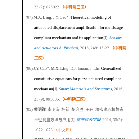
25 (7): 075022
.
（
中科院三区
）
(07)
M
.X.
Ling
, J
.Y.
Cao
*
.
Theoretical modeling of
attenuated displacement amplification for multistage
compliant mechanism and its application
[J]
.
Sensors
and Actuators A: Physical
, 2016, 249
:
15-22.
（
中科院
三区
）
(06)
J
.Y.
Cao
*
,
M
.X.
Ling
, D
.
J
.
Inman, J
.
Lin.
Generalized
constitutive equations for piezo-actuated compliant
mechanism
[J]
.
Smart Materials and Structures
, 2016,
25 (9), 095005.
（
中科院三区
）
(05)
凌明祥
,
李明海
,
杨新
,
黎启胜
,
王珏
.
精密离心机静态
半径测量方法与应用
[J].
仪器仪表学报
, 2014, 35(5):
1072-1078.
（中文
EI
）