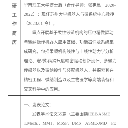
华南理工大学博士后（合作导师：张宪民，
2020-
研
2022
）；现任苏州大学机器人与微系统中心教授
工
（
2023.01-
今）。
作
重点开展基于
柔性铰链
机构
的
压电精微驱动
简
与
微纳操作机器人应用基础、功能器件及系统集
历
成研究，包括柔顺机构
线性与非线性
动力学分析
理论、宏
-
微
-
纳跨尺度精密驱动
创新设计
、
多微力
传感器以及
微纳操作与装配机器人，并探索其在
精密工程、微纳制造以及生物医学等高端装备和
交叉科学中的应用。
一、发表论文：
发表学术论文
55
篇（主要围绕
IEEE/ASME
T.Mech.
，
MMT
，
MSSP
，
IJMS
，
ASME-JMD
，
PE