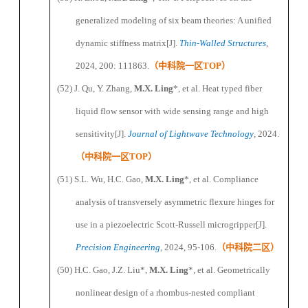
generalized modeling of six beam theories: A unified
dynamic stiffness matrix
[J].
Thin-Walled Structures
,
2024, 200: 111863.
（
中科院一区
TOP
）
(52) J.
Qu,
Y.
Zhang,
M.X. Ling
*
, et al. Heat typed fiber
liquid flow sensor with wide sensing range and high
sensitivity
[J].
Journal of Lightwave Technology
, 2024.
（
中科院一区
TOP
）
(51) S.L.
Wu,
H.C.
Gao,
M.X. Ling
*
, et al. Compliance
analysis of transversely asymmetric flexure hinges for
use in a piezoelectric Scott-Russell microgripper
[J].
Precision Engineering
, 2024
,
95-106
.
（
中科院二区
）
(50) H.C.
Gao,
J.Z.
Liu
*
,
M.X. Ling
*
, et al. Geometrically
nonlinear design of a rhombus-nested compliant