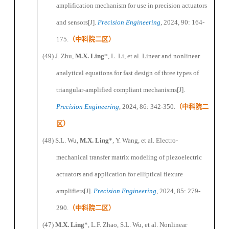
amplification mechanism for use in precision actuators
and sensors
[J].
Precision Engineering
, 2024
, 90:
164-
175
.
（
中科院二区
）
(49) J.
Zhu,
M.X. Ling
*
,
L.
Li, et al. Linear and nonlinear
analytical equations for fast design of three types of
triangular-amplified compliant mechanisms
[J].
Precision Engineering
, 2024, 86: 342-350.
（
中科院二
区
）
(48) S.L.
Wu,
M.X. Ling
*
,
Y.
Wang, et al. Electro-
mechanical transfer matrix modeling of piezoelectric
actuators and application for elliptical flexure
amplifiers
[J].
Precision Engineering
, 2024, 85: 279-
290.
（
中科院二区
）
(47)
M.X. Ling
*
,
L.F.
Zhao,
S.L.
Wu, et al. Nonlinear