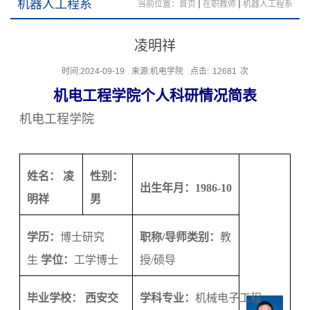
机器人工程系
当前位置：
首页
在职教师
机器人工程系
凌明祥
时间:2024-09-19
来源:机电学院
点击:
12681
次
机电工程学院个人科研情况简表
机电工程学院
姓名：
凌
性别：
出生年月：
1986-10
明祥
男
学历：
博士研究
职称/导师类别：
教
生
学位：
工学
博士
授
/
硕
导
毕业学校：
西安交
学科专业：
机械电子工程