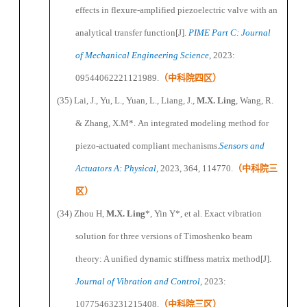
effects in flexure-amplified piezoelectric valve
with an
analytical transfer function[J].
P
IME
Part C: Journal
of Mechanical Engineering Science
, 2023:
09544062221121989.
（
中科院四区
）
(35)
Lai, J., Yu, L., Yuan, L., Liang, J.,
M.X. Ling
, Wang, R.
& Zhang, X.
M*.
An integrated modeling method for
piezo-actuated compliant mechanisms.
Sensors and
Actuators A: Physical
,
2023,
364, 114770.
（
中科院三
区
）
(34)
Zhou H,
M.X. Ling
*
, Yin Y
*
, et al. Exact vibration
solution for three versions of Timoshenko beam
theory: A unified dynamic stiffness matrix method[J].
Journal of Vibration and Control
, 2023:
10775463231215408.
（
中科院三区
）