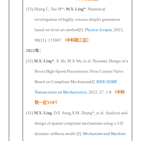
(33)
Zhang C, Tao M
*
,
M.X. Ling
*
. Numerical
investigation of highly viscous droplet generation
based on level set method[J].
Physica Scripta
, 2023,
98(11): 115007.
（
中科院三区
）
2022
年：
(32)
M
.X.
Ling
*
, X. He, M.X Wu, et al. Dynamic Design of a
Novel High-Speed Piezoelectric Flow Control Valve
Based on Compliant Mechanism[J].
IEEE/ASME
Transactions on Mechatronics
, 2022, 27: 1-9.
（
中科
院一区
TOP
）
(31)
M
.X.
Ling
,
D.Z. Song,
X.M.
Zhang
*
, et al
.
Analysis and
design of spatial compliant mechanisms using a 3-D
dynamic stiffness model
[J].
Mechanism and Machine