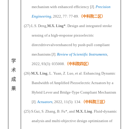
mechanism with enhanced efficiency [J].
Precision
Engineering
, 2022, 77: 77-89.
（
中科院二区
）
(27)
L.S. Deng,
M
.X.
Ling
*
.
Design and integrated stroke
sensing of a high-response piezoelectric
direct
drive
valve
enhanced by push-pull compliant
mechanism
s [J].
Review of Scientific Instruments
,
学
2022, 93(3): 035008.
（
中科院四区
）
术
(26)
M
.X.
Ling
, L. Yuan, Z. Luo, et al. Enhancing Dynamic
成
Bandwidth of Amplified Piezoelectric Actuators by a
果
Hybrid Lever and Bridge-Type Compliant Mechanism
[J].
Actuators
, 2022, 11(5): 134.
（
中科院三区
）
(25)
S.Gui, S. Zhang, B. Fu
*
, and
M
.X.
Ling
. Fluid-dynamic
analysis and multi-objective design optimization of