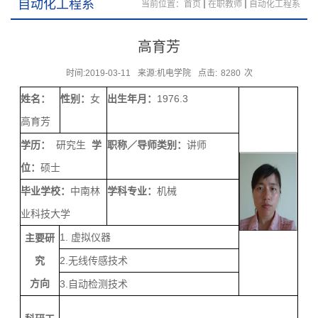
自动化工程系
当前位置：
首页
在职教师
自动化工程系
高育芳
时间:2019-03-11
来源:机电学院
点击:
8280
次
姓名：
性别：
女
出生年月：
1976.3
高育芳
学历：
研究生
学
职称／导师类别：
讲师
位：
硕士
毕业学校：
中南林
学科专业：
机械
业科技大学
1. 虚拟仪器
主要研
究
2.无线传感技术
方向
3.自动检测技术