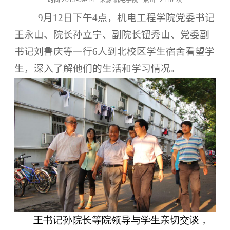
时间:2013-09-14
来源:机电学院
点击:
2116
次
9
月
12
日
下午
4
点，机电工程学院党委书记
王永山、院长孙立宁、副院长钮秀山、党委副
书记刘鲁庆等一行
6
人到北校区学生宿舍看望学
生，深入了解他们的生活和学习情况。
王书记孙院长等院领导与学生亲切交谈，