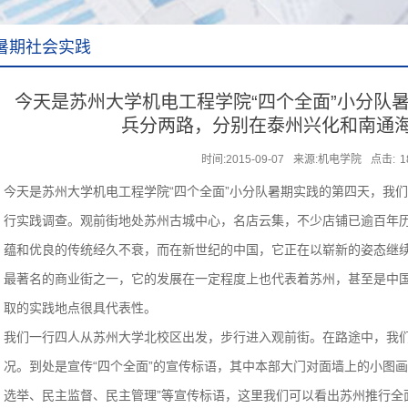
暑期社会实践
今天是苏州大学机电工程学院“四个全面”小分队
兵分两路，分别在泰州兴化和南通
时间:2015-09-07
来源:机电学院
点击:
1
今天是苏州大学机电工程学院
“四个全面”
小分队暑期实践的第四天，我们
行实践调查。观前街地处苏州古城中心，名店云集，不少店铺已逾百年
蕴和优良的传统经久不衰，而在新世纪的中国，它正在以崭新的姿态继
最著名的商业街之一，它的发展在一定程度上也代表着苏州，甚至是中
取的实践地点很具代表性。
我们一行四人从苏州大学北校区出发，步行进入观前街。在路途中，我
况。到处是宣传
“四个全面”
的宣传标语，其中本部大门对面墙上的小图画
选举、民主监督、民主管理”等宣传标语，这里我们可以看出苏州推行全