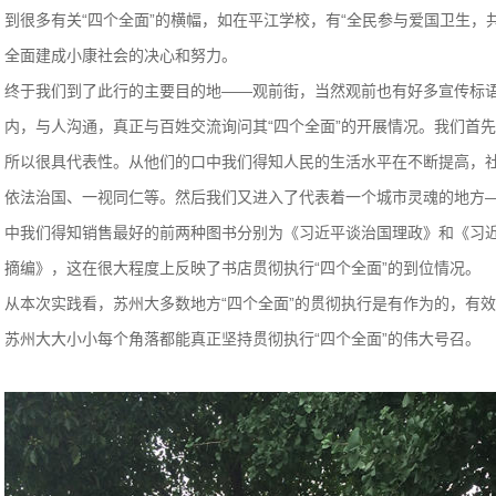
到很多有关
“四个全面”
的横幅，如在平江学校，有“全民参与爱国卫生，
全面建成小康社会的决心和努力。
终于我们到了此行的主要目的地——观前街，当然观前也有好多宣传标
内，与人沟通，真正与百姓交流询问其
“四个全面”
的开展情况。我们首先
所以很具代表性。从他们的口中我们得知人民的生活水平在不断提高，
依法治国、一视同仁等。然后我们又进入了代表着一个城市灵魂的地方
中我们得知销售最好的前两种图书分别为《习近平谈治国理政》和《习
摘编》，这在很大程度上反映了书店贯彻执行
“四个全面”
的到位情况。
从本次实践看，苏州大多数地方
“四个全面”
的贯彻执行是有作为的，有效
苏州大大小小每个角落都能真正坚持贯彻执行
“四个全面”
的伟大号召。