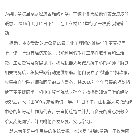
为帮助学院里家庭经济困难的同学，在这个冬天给他们带去浓浓的
暖意，2015年1月11日下午，在工科楼114举行了一次爱心捐赠活
动。
据悉，本次受助的对象是13级工业工程班的维族学生麦麦提同
学。该同学没有经济来源，只能利用假期打工来挣取学费和生活
费，生活费常常捉襟见肘。我院机器人与微系统中心的老师了解到
相关情况后，积极采取行动提供帮助。他们设立了“微基金”捐款箱，
收集来自学院老师和同学的点点爱心，将2015年全年募集的捐款捐
给了麦麦提同学。机电工程学院院长孙立宁教授得知该同学的经济
状况后，也捐出300元来帮助该同学。11日下午，由机器人与微系统
中心的陈涛老师作为代表，亲自将这笔共计九百多元的爱心捐款交
给麦麦提同学，并嘱咐他奋发图强、安心学习。
助人为乐是中华民族的传统美德。本次爱心捐款活动，不仅为困